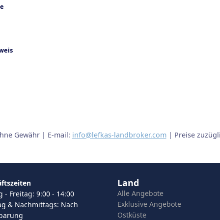
ohne Gewähr | E-mail:
info@lefkas-landbroker.com
| Preise zuzüg
Land
ftszeiten
Alle Angebote
- Freitag: 9:00 - 14:00
Exklusive Angebote
g & Nachmittags: Nach
Ostküste
nbarung