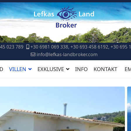
45 023 789
+30 6981 069 338, +30 693 458 6192, +30 695 
info@lefkas-landbroker.com
D
VILLEN
EXKLUSIVE
INFO
KONTAKT
E