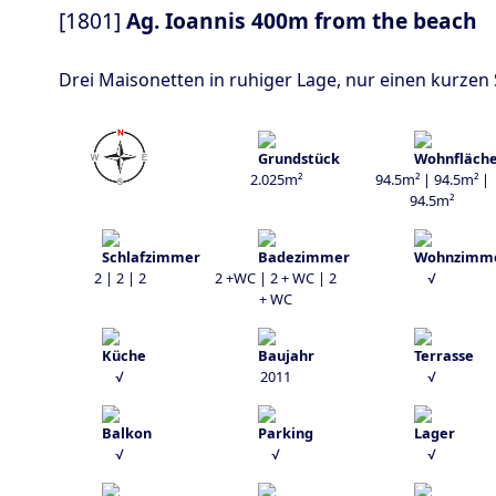
[1801]
Ag. Ioannis 400m from the beach
Drei Maisonetten in ruhiger Lage, nur einen kurze
2.025m²
94.5m² | 94.5m² |
94.5m²
2 | 2 | 2
2 +WC | 2 + WC | 2
√
+ WC
√
2011
√
√
√
√