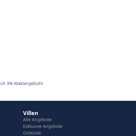
lich 3% Maklergebühr
Villen
Alle Angebote
Exklusive Angebote
Ostküste