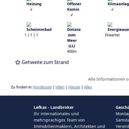
√
√
√
1 | 1 | 1
Εrwartet
400m
Gehweite zum Strand
Alle Informationen 
Zu finden in:
Nordküste
|
Villen
|
Häuser
|
Alles
Lefkas - Landbroker
Geschä
Ihr internationales und
Montag 
mehrsprachiges Team von
Samsta
Immobilienmaklern, Architekten und
Verei