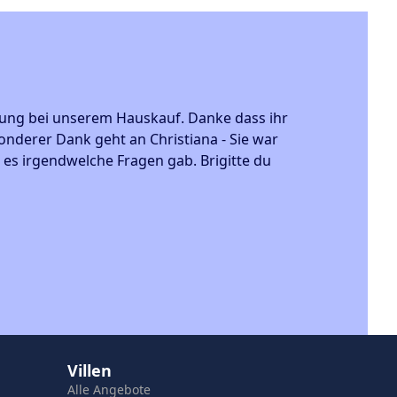
ng bei unserem Hauskauf. Danke dass ihr
Sehr professionell,
er Dank geht an Christiana - Sie war
Käufer für meine I
irgendwelche Fragen gab. Brigitte du
sehr zufrieden mit
Very professional, 
were super-respons
without hesitation
Simon Lethem
Villen
Alle Angebote