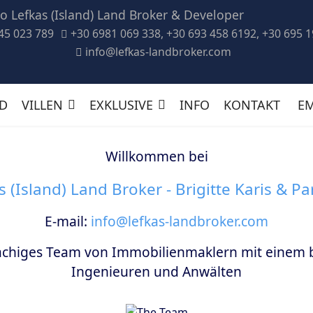
45 023 789
+30 6981 069 338, +30 693 458 6192, +30 695 
info@lefkas-landbroker.com
D
VILLEN
EXKLUSIVE
INFO
KONTAKT
E
Willkommen bei
s (Island) Land Broker - Brigitte Karis & Pa
E-mail:
info@lefkas-landbroker.com
achiges Team von Immobilienmaklern mit einem b
Ingenieuren und Anwälten