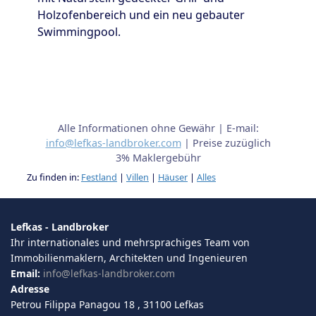
Holzofenbereich und ein neu gebauter
Swimmingpool.
Alle Informationen ohne Gewähr | E-mail:
info@lefkas-landbroker.com
| Preise zuzüglich
3% Maklergebühr
Zu finden in:
Festland
|
Villen
|
Häuser
|
Alles
Lefkas - Landbroker
Ihr internationales und mehrsprachiges Team von
Immobilienmaklern, Architekten und Ingenieuren
Email:
info@lefkas-landbroker.com
Adresse
Petrou Filippa Panagou 18 , 31100 Lefkas