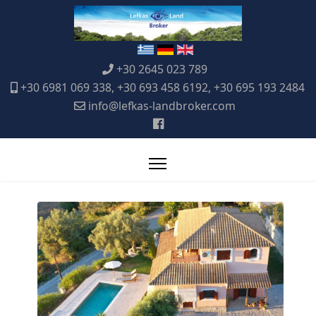
+30 2645 023 789
+30 6981 069 338, +30 693 458 6192, +30 695 193 2484
info@lefkas-landbroker.com