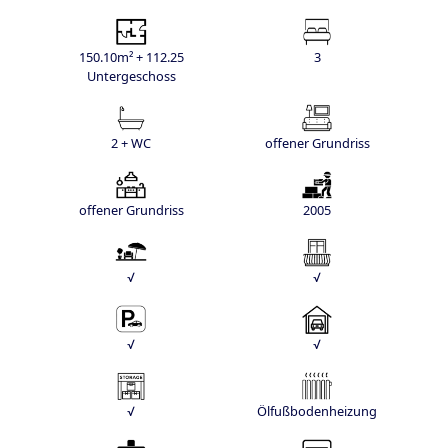
150.10m² + 112.25
3
Untergeschoss
2 + WC
offener Grundriss
offener Grundriss
2005
√
√
√
√
√
Ölfußbodenheizung