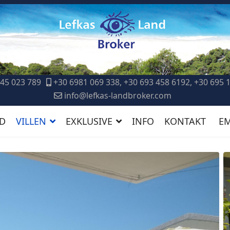
45 023 789
+30 6981 069 338, +30 693 458 6192, +30 695 
info@lefkas-landbroker.com
D
VILLEN
EXKLUSIVE
INFO
KONTAKT
E