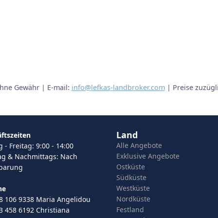
ohne Gewähr | E-mail:
info@lefkas-landbroker.com
| Preise zuzüg
Land
ftszeiten
Alle Angebote
- Freitag: 9:00 - 14:00
Exklusive Angebote
g & Nachmittags: Nach
Ostküste
nbarung
Südküste
Westküste
ne
Nordküste
8 106 9338 Maria Angelidou
Festland
3 458 6192 Christiana