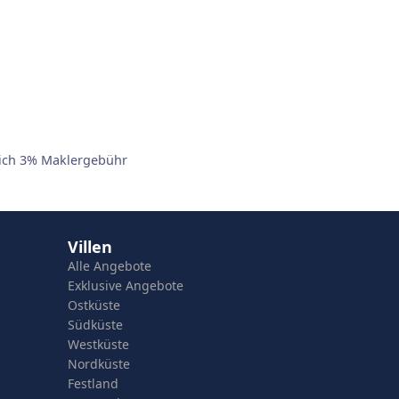
lich 3% Maklergebühr
Villen
Alle Angebote
Exklusive Angebote
Ostküste
Südküste
Westküste
Nordküste
Festland