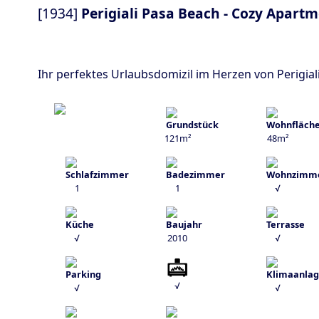
[1934]
Perigiali Pasa Beach - Cozy Apart
Ihr perfektes Urlaubsdomizil im Herzen von Perigia
121m²
48m²
1
1
√
√
2010
√
√
√
√