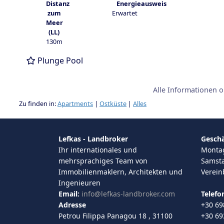
Εrwartet
130m
Plunge Pool
Alle Informationen 
Zu finden in:
Apartments
|
Ostküste
|
Alles
Lefkas - Landbroker
Geschä
Ihr internationales und
Montag 
mehrsprachiges Team von
Samsta
Immobilienmaklern, Architekten und
Verei
Ingenieuren
Email:
info@lefkas-landbroker.com
Telefo
Adresse
+30 69
Petrou Filippa Panagou 18 , 31100
+30 69