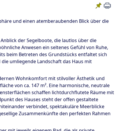
phäre und einen atemberaubenden Blick über die
nblick der Segelboote, die lautlos über die
wöhnliche Anwesen ein seltenes Gefühl von Ruhe,
ts beim Betreten des Grundstücks entfaltet sich
 die umliegende Landschaft das Haus mit
dernen Wohnkomfort mit stilvoller Ästhetik und
läche von ca. 147 m². Eine harmonische, neutrale
ensterflächen schaffen lichtdurchflutete Räume mit
punkt des Hauses steht der offen gestaltete
iteinander verbindet, spektakuläre Meerblicke
 gesellige Zusammenkünfte den perfekten Rahmen
r mit jeweils eigenem Bad, die als private