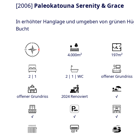
[2006]
Paleokatouna Serenity & Grace
In erhöhter Hanglage und umgeben von grünen Hüge
Bucht
4.000m²
197m²
2 | 1
2 | 1 | WC
offener Grundriss
offener Grundriss
2024 Renoviert
√
√
√
√