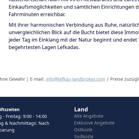
Einkaufsmöglichkeiten und sämtlichen Einrichtungen des
Fahrminuten erreichbar.
Mit ihrer harmonischen Verbindung aus Ruhe, natürl
unvergleichlichen Blick auf die Bucht bietet diese Immo
jeder Tag im Einklang mit der Natur beginnt und endet –
begehrtesten Lagen Lefkadas.
ohne Gewähr | E-mail:
info@lefkas-landbroker.com
| Preise zuzüg
Land
ftszeiten
Alle Angebote
- Freitag: 9:00 - 14:00
Exklusive Angebote
g & Nachmittags: Nach
Ostküste
nbarung
Südküste