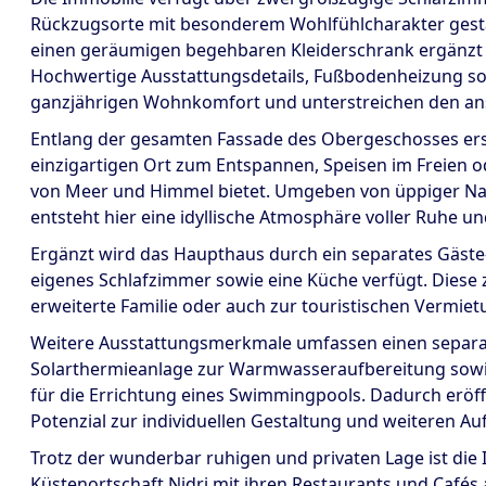
Rückzugsorte mit besonderem Wohlfühlcharakter gestal
einen geräumigen begehbaren Kleiderschrank ergänzt u
Hochwertige Ausstattungsdetails, Fußbodenheizung sow
ganzjährigen Wohnkomfort und unterstreichen den ans
Entlang der gesamten Fassade des Obergeschosses ers
einzigartigen Ort zum Entspannen, Speisen im Freien 
von Meer und Himmel bietet. Umgeben von üppiger Nat
entsteht hier eine idyllische Atmosphäre voller Ruhe u
Ergänzt wird das Haupthaus durch ein separates Gäste-
eigenes Schlafzimmer sowie eine Küche verfügt. Diese zu
erweiterte Familie oder auch zur touristischen Vermiet
Weitere Ausstattungsmerkmale umfassen einen separa
Solarthermieanlage zur Warmwasseraufbereitung sowi
für die Errichtung eines Swimmingpools. Dadurch eröff
Potenzial zur individuellen Gestaltung und weiteren 
Trotz der wunderbar ruhigen und privaten Lage ist di
Küstenortschaft Nidri mit ihren Restaurants und Café