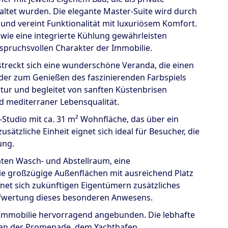
tet wurden. Die elegante Master-Suite wird durch
nd vereint Funktionalität mit luxuriösem Komfort.
ie eine integrierte Kühlung gewährleisten
pruchsvollen Charakter der Immobilie.
treckt sich eine wunderschöne Veranda, die einen
oder zum Genießen des faszinierenden Farbspiels
ur und begleitet von sanften Küstenbrisen
nd mediterraner Lebensqualität.
Studio mit ca. 31 m² Wohnfläche, das über ein
sätzliche Einheit eignet sich ideal für Besucher, die
ung.
ten Wasch- und Abstellraum, eine
e großzügige Außenflächen mit ausreichend Platz
net sich zukünftigen Eigentümern zusätzliches
Aufwertung dieses besonderen Anwesens.
e Immobilie hervorragend angebunden. Die lebhafte
s an der Promenade, dem Yachthafen,