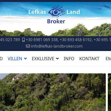
45 023 789
+30 6981 069 338, +30 693 458 6192, +30 695 
info@lefkas-landbroker.com
D
VILLEN
EXKLUSIVE
INFO
KONTAKT
E