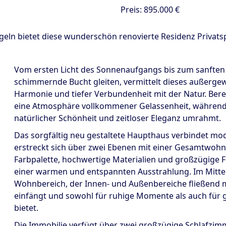
Preis:
895.000 €
ln bietet diese wunderschön renovierte Residenz Privats
Vom ersten Licht des Sonnenaufgangs bis zum sanften A
schimmernde Bucht gleiten, vermittelt dieses außerge
Harmonie und tiefer Verbundenheit mit der Natur. Berei
eine Atmosphäre vollkommener Gelassenheit, während
natürlicher Schönheit und zeitloser Eleganz umrahmt.
Das sorgfältig neu gestaltete Haupthaus verbindet mo
erstreckt sich über zwei Ebenen mit einer Gesamtwohnf
Farbpalette, hochwertige Materialien und großzügige F
einer warmen und entspannten Ausstrahlung. Im Mittel
Wohnbereich, der Innen- und Außenbereiche fließend m
einfängt und sowohl für ruhige Momente als auch für
bietet.
Die Immobilie verfügt über zwei großzügige Schlafzimme