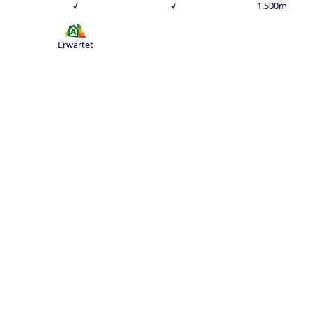
√
√
1.500m
Εrwartet