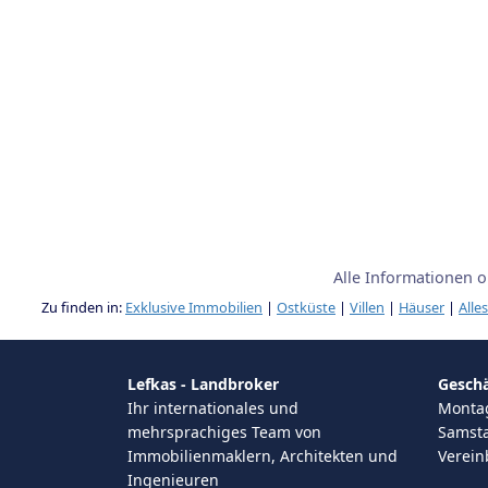
Alle Informationen 
Zu finden in:
Exklusive Immobilien
|
Ostküste
|
Villen
|
Häuser
|
Alles
Lefkas - Landbroker
Geschä
Ihr internationales und
Montag 
mehrsprachiges Team von
Samsta
Immobilienmaklern, Architekten und
Verei
Ingenieuren