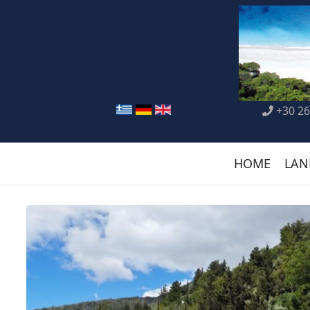
+30 26
HOME
LAN