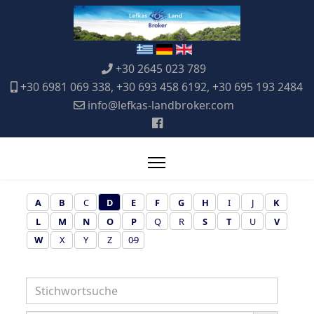
+30 2645 023 789
+30 6981 069 338, +30 693 458 6192, +30 695 193 2484
info@lefkas-landbroker.com
A
B
C
D
E
F
G
H
I
J
K
L
M
N
O
P
Q
R
S
T
U
V
W
X
Y
Z
0-9