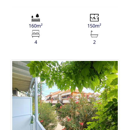
160m²
150m²
4
2