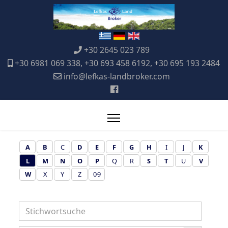
+30 2645 023 789
+30 6981 069 338, +30 693 458 6192, +30 695 193 2484
info@lefkas-landbroker.com
A
B
C
D
E
F
G
H
I
J
K
L
M
N
O
P
Q
R
S
T
U
V
W
X
Y
Z
0-9