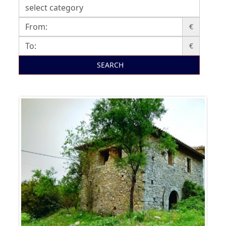
€
€
SEARCH