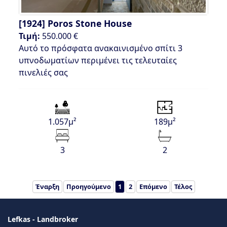
[1924]
Poros Stone House
Τιμή:
550.000 €
Αυτό το πρόσφατα ανακαινισμένο σπίτι 3
υπνοδωματίων περιμένει τις τελευταίες
πινελιές σας
1.057μ²
189μ²
3
2
Έναρξη
Προηγούμενο
1
2
Επόμενο
Τέλος
Lefkas - Landbroker