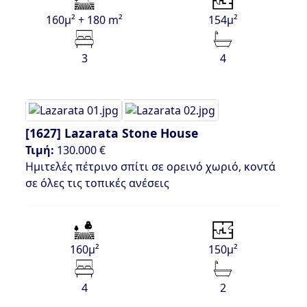
160μ² + 180 m²
154μ²
3
4
[1627]
Lazarata Stone House
Τιμή:
130.000 €
Ημιτελές πέτρινο σπίτι σε ορεινό χωριό, κοντά
σε όλες τις τοπικές ανέσεις
160μ²
150μ²
4
2