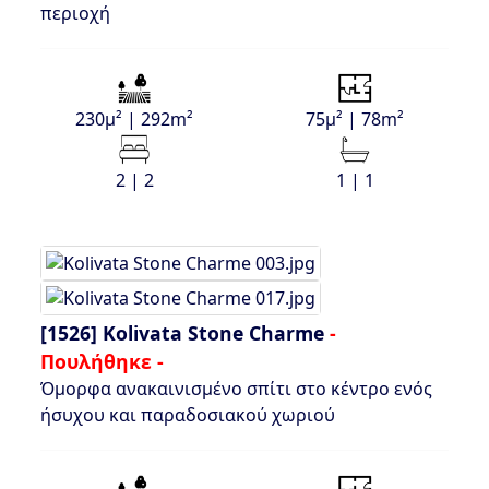
περιοχή
230μ² | 292m²
75μ² | 78m²
2 | 2
1 | 1
[1526]
Kolivata Stone Charme
-
Πουλήθηκε -
Όμορφα ανακαινισμένο σπίτι στο κέντρο ενός
ήσυχου και παραδοσιακού χωριού