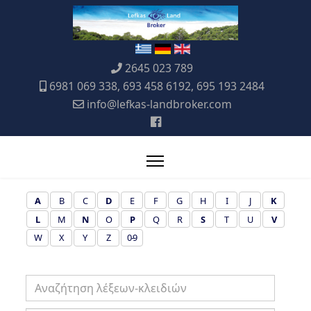
2645 023 789
6981 069 338, 693 458 6192, 695 193 2484
info@lefkas-landbroker.com
A
B
C
D
E
F
G
H
I
J
K
L
M
N
O
P
Q
R
S
T
U
V
W
X
Y
Z
0-9