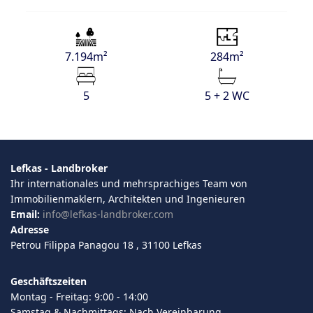
7.194m²
284m²
5
5 + 2 WC
Lefkas - Landbroker
Ihr internationales und mehrsprachiges Team von
Immobilienmaklern, Architekten und Ingenieuren
Email:
info@lefkas-landbroker.com
Adresse
Petrou Filippa Panagou 18 , 31100 Lefkas
Geschäftszeiten
Montag - Freitag: 9:00 - 14:00
Samstag & Nachmittags: Nach Vereinbarung