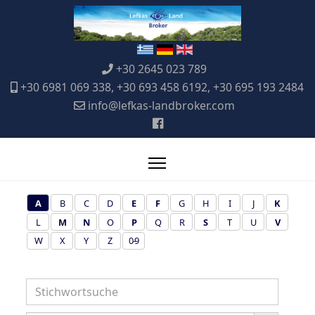
+30 2645 023 789
+30 6981 069 338, +30 693 458 6192, +30 695 193 2484
info@lefkas-landbroker.com
A
B
C
D
E
F
G
H
I
J
K
L
M
N
O
P
Q
R
S
T
U
V
W
X
Y
Z
0-9