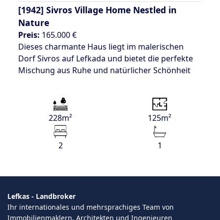
[1942]
Sivros Village Home Nestled in
Nature
Preis:
165.000 €
Dieses charmante Haus liegt im malerischen
Dorf Sivros auf Lefkada und bietet die perfekte
Mischung aus Ruhe und natürlicher Schönheit
228m²
125m²
2
1
Lefkas - Landbroker
Ihr internationales und mehrsprachiges Team von
Immobilienmaklern, Architekten und Ingenieuren