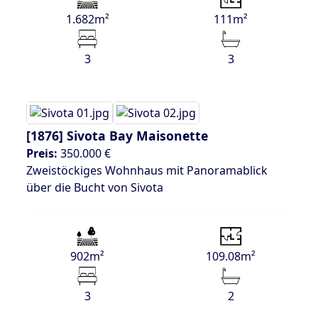
1.682m²
111m²
3
3
[1876]
Sivota Bay Maisonette
Preis:
350.000 €
Zweistöckiges Wohnhaus mit Panoramablick
über die Bucht von Sivota
902m²
109.08m²
3
2