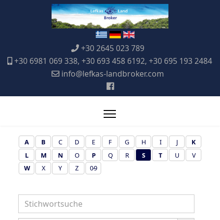
+30 2645 023 789
+30 6981 069 338, +30 693 458 6192, +30 695 193 2484
info@lefkas-landbroker.com
A
B
C
D
E
F
G
H
I
J
K
L
M
N
O
P
Q
R
S
T
U
V
W
X
Y
Z
0-9