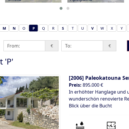
M
N
O
P
Q
R
S
T
U
V
W
X
Y
€
€
 'P'
[2006]
Paleokatouna Se
Preis:
895.000 €
In erhöhter Hanglage und 
wunderschön renovierte R
Blick über die Bucht