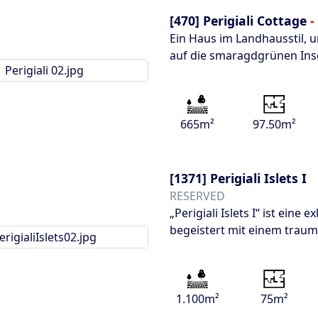
[470]
Perigiali Cottage
-
Ein Haus im Landhausstil, 
auf die smaragdgrünen Inse
665m²
97.50m²
[1371]
Perigiali Islets I
RESERVED
„Perigiali Islets I“ ist eine
begeistert mit einem traum
1.100m²
75m²