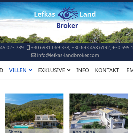
45 023 789
+30 6981 069 338, +30 693 458 6192, +30 695 
info@lefkas-landbroker.com
D
VILLEN
EXKLUSIVE
INFO
KONTAKT
E
Sivota
Apolpaina