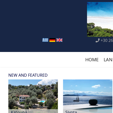
+30 26
HOME
LAN
NEW AND FEATURED
Katouna
Sivota