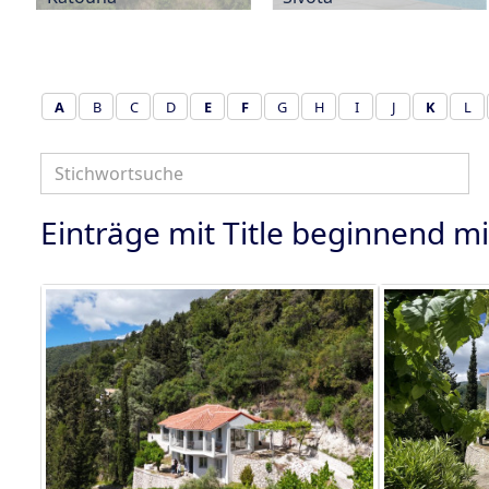
A
B
C
D
E
F
G
H
I
J
K
L
Einträge mit Title beginnend mit