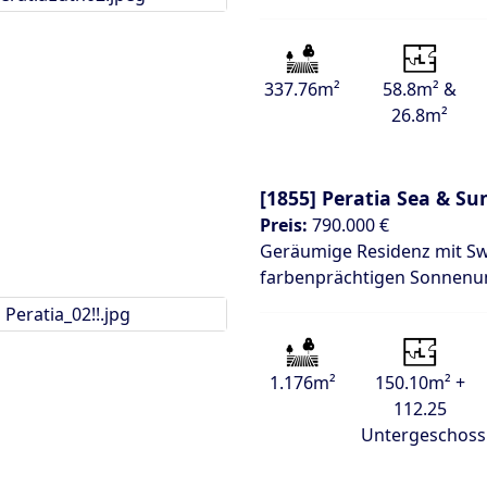
337.76m²
58.8m² &
26.8m²
[1855]
Peratia Sea & Su
Preis:
790.000 €
Geräumige Residenz mit Sw
farbenprächtigen Sonnenu
1.176m²
150.10m² +
112.25
Untergeschoss