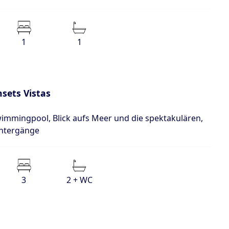
1
1
nsets Vistas
immingpool, Blick aufs Meer und die spektakulären,
ntergänge
3
2 + WC