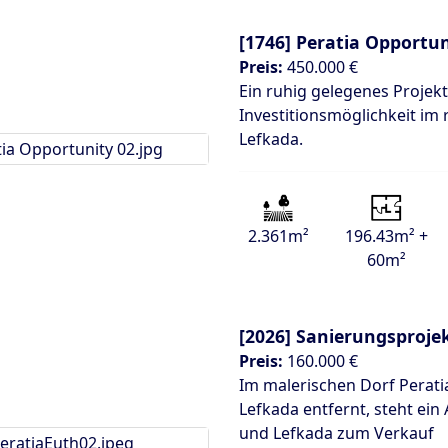
[1746]
Peratia Opportun
Preis:
450.000 €
Ein ruhig gelegenes Projek
Investitionsmöglichkeit im
Lefkada.
2.361m²
196.43m² +
60m²
[2026]
Sanierungsprojek
Preis:
160.000 €
Im malerischen Dorf Perati
Lefkada entfernt, steht ei
und Lefkada zum Verkauf