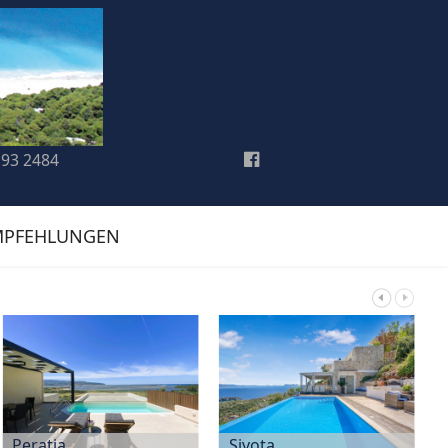
193 2484
MPFEHLUNGEN
Peratia
Sivota