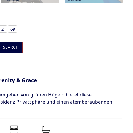
Z
0-9
SEARCH
renity & Grace
umgeben von grünen Hügeln bietet diese
esidenz Privatsphäre und einen atemberaubenden