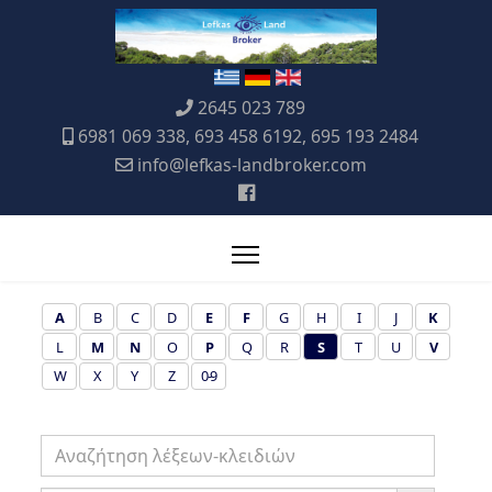
2645 023 789
6981 069 338, 693 458 6192, 695 193 2484
info@lefkas-landbroker.com
A
B
C
D
E
F
G
H
I
J
K
L
M
N
O
P
Q
R
S
T
U
V
W
X
Y
Z
0-9