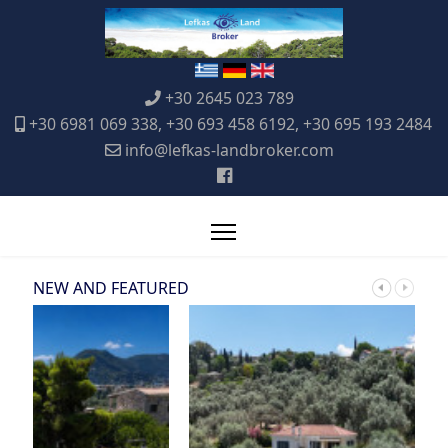
+30 2645 023 789
+30 6981 069 338, +30 693 458 6192, +30 695 193 2484
info@lefkas-landbroker.com
NEW AND FEATURED