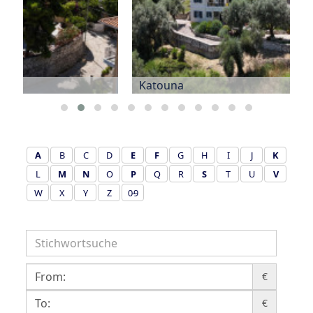
Katouna
A
B
C
D
E
F
G
H
I
J
K
L
M
N
O
P
Q
R
S
T
U
V
W
X
Y
Z
0-9
€
€